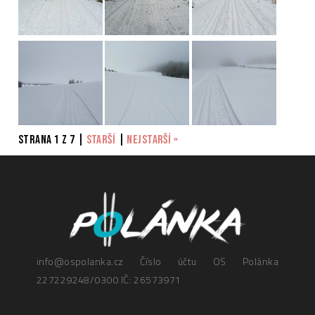
Strana 1 z 7
|
starší
|
nejstarší »
info@ospolanka.cz
Číslo účtu OS Polánka
227229248/0300
IČ: 26573971