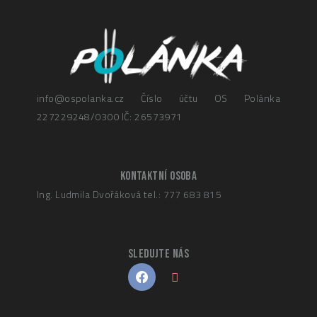
info@ospolanka.cz
Číslo účtu OS Polánka
227229248/0300
IČ: 26573971
KONTAKTNÍ OSOBA
Ing. Ludmila Dvořáková
tel.: 777 683 815
SLEDUJTE NÁS